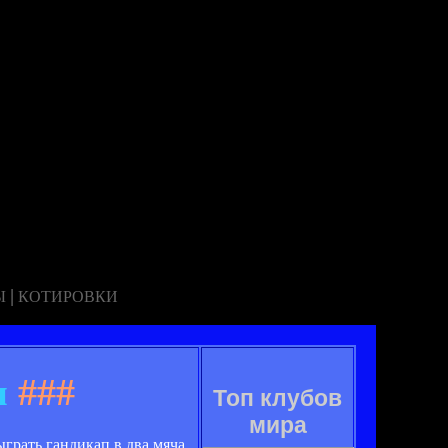
|
Ы
КОТИРОВКИ
м
###
Топ клубов
мира
ыграть гандикап в два мяча