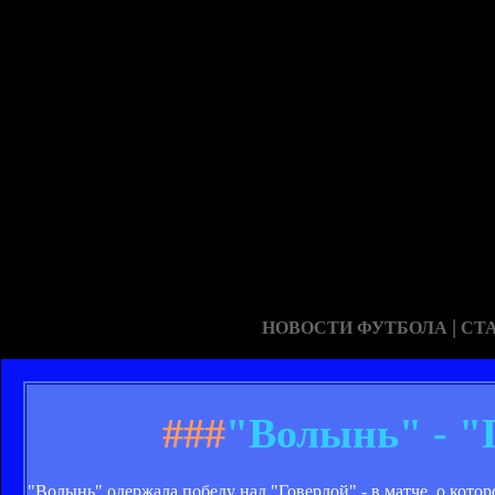
|
НОВОСТИ ФУТБОЛА
СТ
###
"Волынь" - "
"Волынь" одержала победу над "Говерлой" - в матче, о котор