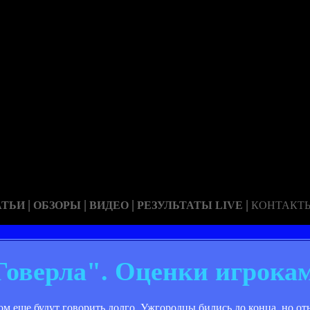
|
|
|
|
АТЬИ
ОБЗОРЫ
ВИДЕО
РЕЗУЛЬТАТЫ LIVE
КОНТАКТ
Говерла". Оценки игрока
ом еще будут говорить долго. Ужгородцы бились до конца, но от