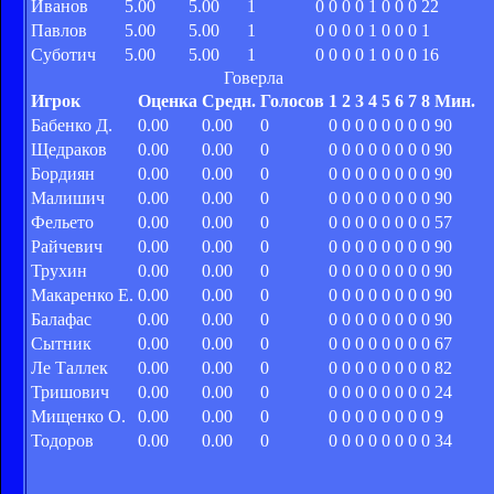
Иванов
5.00
5.00
1
0
0
0
0
1
0
0
0
22
Павлов
5.00
5.00
1
0
0
0
0
1
0
0
0
1
Суботич
5.00
5.00
1
0
0
0
0
1
0
0
0
16
Говерла
Игрок
Оценка
Средн.
Голосов
1
2
3
4
5
6
7
8
Мин.
Бабенко Д.
0.00
0.00
0
0
0
0
0
0
0
0
0
90
Щедраков
0.00
0.00
0
0
0
0
0
0
0
0
0
90
Бордиян
0.00
0.00
0
0
0
0
0
0
0
0
0
90
Малишич
0.00
0.00
0
0
0
0
0
0
0
0
0
90
Фельето
0.00
0.00
0
0
0
0
0
0
0
0
0
57
Райчевич
0.00
0.00
0
0
0
0
0
0
0
0
0
90
Трухин
0.00
0.00
0
0
0
0
0
0
0
0
0
90
Макаренко Е.
0.00
0.00
0
0
0
0
0
0
0
0
0
90
Балафас
0.00
0.00
0
0
0
0
0
0
0
0
0
90
Сытник
0.00
0.00
0
0
0
0
0
0
0
0
0
67
Ле Таллек
0.00
0.00
0
0
0
0
0
0
0
0
0
82
Тришович
0.00
0.00
0
0
0
0
0
0
0
0
0
24
Мищенко О.
0.00
0.00
0
0
0
0
0
0
0
0
0
9
Тодоров
0.00
0.00
0
0
0
0
0
0
0
0
0
34