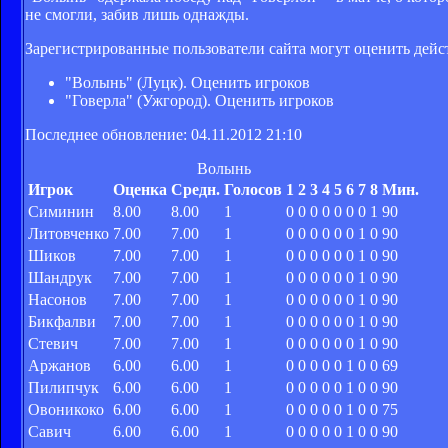
не смогли, забив лишь однажды.
Зарегистрированные пользователи сайта могут оценить дейст
"Волынь" (Луцк). Оценить игроков
"Говерла" (Ужгород). Оценить игроков
Последнее обновление: 04.11.2012 21:10
Волынь
Игрок
Оценка
Средн.
Голосов
1
2
3
4
5
6
7
8
Мин.
Симинин
8.00
8.00
1
0
0
0
0
0
0
0
1
90
Литовченко
7.00
7.00
1
0
0
0
0
0
0
1
0
90
Шиков
7.00
7.00
1
0
0
0
0
0
0
1
0
90
Шандрук
7.00
7.00
1
0
0
0
0
0
0
1
0
90
Насонов
7.00
7.00
1
0
0
0
0
0
0
1
0
90
Бикфалви
7.00
7.00
1
0
0
0
0
0
0
1
0
90
Стевич
7.00
7.00
1
0
0
0
0
0
0
1
0
90
Аржанов
6.00
6.00
1
0
0
0
0
0
1
0
0
69
Пилипчук
6.00
6.00
1
0
0
0
0
0
1
0
0
90
Овоникоко
6.00
6.00
1
0
0
0
0
0
1
0
0
75
Савич
6.00
6.00
1
0
0
0
0
0
1
0
0
90