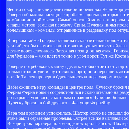
Честно говоря, после убедительной победы над Черноморце
Говерла обнажила насущные проблемы дончан, которые с тру
комбинационной мысли. Самый опасный момент в первом та
с пары метров, замыкая передачу Срны. Нулевая ничья посл
болельщикам – команды отправились в раздевалку под оглу
В первом тайме Говерла оставила исключительно положитель
усилий, чтобы сломить сопротивление упрямого аутсайдера. 
взятие ворот случилось. Затяжная позиционная атака Горня
для Чурилова – мяч влетел точно в угол ворот. Тут же Коста
Говерле потребовалось минут десять, чтобы отойти от стар
только отодвинули игру от своих ворот, но и перешли к акт
вот Ле Таллек проверил бдительность кипера ударом издали,
Дабы оживить игру команды в центре поля, Луческу бросил 
Ферны Ферна новый сосредоточился исключительно на разр
розыгрыша углового, с которым справился Чурилов. Больше х
Луческу бросил в бой другого – Факундо Феррейру.
Игра тем временем успокоилась. Шахтер особо не спешил фо
атаке были серьезные проблемы. Острее все же выглядели х
Вскоре трюк партнера по команде повторил Тайсон. Шахтер 
вытянули счастливый билет на 77-й минуте, однако Лысенк