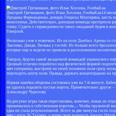
Дмитрий Гречишкин, фото Ильи Хохлова, Football.ua
14 июля
Продажа Фернандиньо, демарш Генриха Мхитаряна, шесть н
межсезонья. Действительно, донецкая команда претерпела 
гонку. Судить о справедливости таких ожиданий будем в ко
Говерлой.
Несколько слов о новичках. Их на поле Донбасс Арены со ст
Лысенко, Дандя, Люлька у гостей. Но больше всего бросало
которые еще и недели не провели в расположении коллектив
Говерла, будучи самой загадочной командой украинского пер
Грозный отлично поработал над физической формой подопеч
мяч сопернику, выстроив на своей половине поля сразу неск
переходить центр поля. Правда, держать концентрацию на п
Первая ошибка обороны состоялась уже на 7-й минуте. Бабен
не удалось поразить пустые ворота. Примечательно другое –
Александру Чурилову.
На рисунке игры такая перестановка, конечно, никак не отр
прижималась к собственным воротам...- Чтобы пружиной выс
едва не стала результативной. Всего за две минуты гости с
мяч с ноги Ле Таллека, а затем свою важность доказал Пято