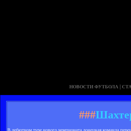
|
НОВОСТИ ФУТБОЛА
СТ
###
Шахтер
В дебютном туре нового чемпионата донецкая команда переи