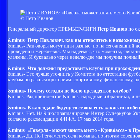
© Петр Иванов
Генеральный директор ПРЕМЬЕР-ЛИГИ
Петр Иванов
по ок
&minus- Петр Павлович, как вы относитесь к возможном
&minus- Разговоры могут идти разные, но на сегодняшний д
проведена и жеребьевка. Мы надеемся, что моменты, связан
улажены. И буквально через неделю-две мы получим полный
&minus- Что должны предоставить клубы при прохожден
&minus- Это лучше уточнить у Комитета по аттестации футб
клубам по разным критериям: спортивному, финансовому, ад
&minus- Почему сегодня не было президентов клубов?
&minus- Ряд президентов &minus- народные избранники, и не
&minus- В календаре будущего сезона есть какие-то особе
&minus- Нет. На 9 июля запланирован Интер Суперкубок Укр
согласно рекомендации ФИФА, 17 мая 2014 года.
&minus- «Говерла» может занять место «Кривбасса» в Пре
&minus- Да. По Регламенту, если команда по итогам соревно