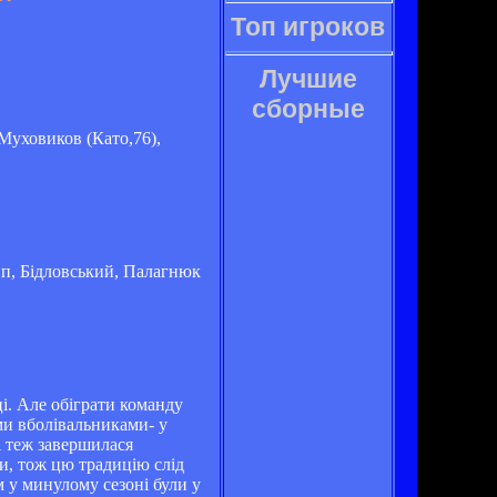
Топ игроков
Лучшие
сборные
Муховиков (Като,76),
п, Бідловський, Палагнюк
і. Але обіграти команду
ми вболівальниками- у
і теж завершилася
и, тож цю традицію слід
м у минулому сезоні були у