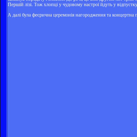
Першій лізі. Тож хлопці у чудовому настрої йдуть у відпустк
А далі була феєрична церемонія нагородження та концертна 