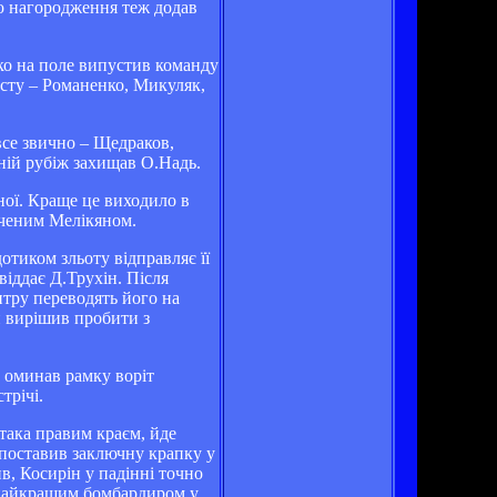
ію нагородження теж додав
рко на поле випустив команду
исту – Романенко, Микуляк,
все звично – Щедраков,
ній рубіж захищав О.Надь.
ної. Краще це виходило в
дченим Мелікяном.
отиком зльоту відправляє її
віддає Д.Трухін. Після
нтру переводять його на
н вирішив пробити з
в оминав рамку воріт
трічі.
така правим краєм, йде
і поставив заключну крапку у
в, Косирін у падінні точно
є найкращим бомбардиром у