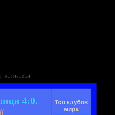
|
Ы
КОТИРОВКИ
иця 4:0.
Топ клубов
мира
#