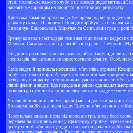
стані молодіжненського клубу, а це завжди додає мотивації н
наснаги ужгородцям на здобуття позитивного результату
Кримська команда приїхала до Ужгорода під вечір за день до 
у такому складі. На воротах Володимир Жук, захисна ланка 
Симончук, Бідловський, Микуляк та Єсип, який грав у ролі 
Тренер команди-господарів теж вдався до певних кадрових зм
Мелікян, Сагайдак, у центральній зоні грали – Печонкін, Му
Поєдинок розпочався досить жваво, обидві команди швидко п
господарів, які активно використовували фланги. Особливо 
Саме звідти й прийшла небезпека, м’яч зліва отримав Косирін
поруч зі стійкою воріт. А через три хвилини вже Свиридов за
розіграшу стандарту «тепличники» здається винесли м’яч за 
лівий фланг, а звідти йде передача в район одинадцятиметро
розвороту, і це в нього вийшло ідеально, він кладе «кулю» зно
У першій половині гри ужгородці могли довести рахунок й до
Володимира Жука, а після удару Трухіна м’яч влучив у стійку.
Через кілька хвилин після відновлення гри, знову бере сло
передача на Косиріна, який у ефектному стрибку через себе п
цьому сезоні забивши ще один гол вже на доданих арбітром х
замкнув передачу головою. До речі, це вже другий хет-трик 