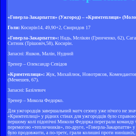
«Говерла-Закарпаття» (Ужгород) – «Кримтеплиця» (Молод
Голи:
Косирін14, 49,90+2, Свиридов 17
«Говерла-Закарпаття»:
Надь, Мелікян (Гринченко, 62), Саг
Ситник (Трішовіч,58), Косирін.
Запасні: Яшков, Малін, Нудний
Тренер – Олександр Севідов
«Кримтеплиця»:
Жук, Михайлюк, Новотрясов, Комендантов
(Мемешев, 67).
Запасні: Базілевич
Тренер – Микола Федорко.
Для ужгородців завершальний матч сезону уже нічого не знач
«Кримтеплиці» у рідних стінах для ужгородців було справою
першому колі підопічні Миколи Федорка переграли команду О
перемогою «тепличників», по-друге, «Говерла-Закарпаття» у 
було продовжити, а по-третє, грали колишні проти нинішніх, 