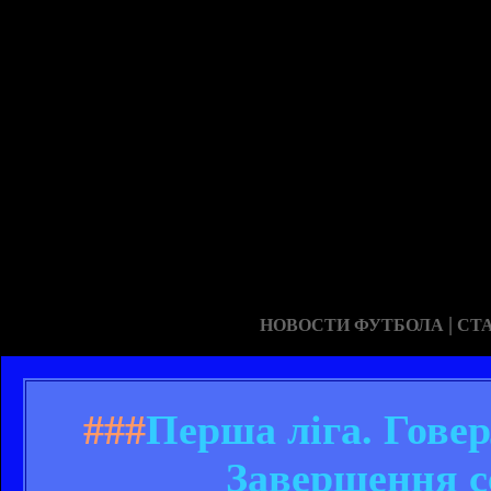
|
НОВОСТИ ФУТБОЛА
СТ
###
Перша ліга. Гове
Завершення с