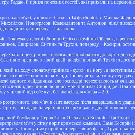
а гру. Гадаю, й приїзд почесних гостей, які приїхали на церемон
гри на автобусі, у кількості всього 14 футболістів. Микола Федо
– Михайлюк, Новотрясов, Комендантов та Антонюк, лінія півзах
під нападника, попереду – Палагнюк.
ін. Зокрема у центрі оборони Єлісєєва змінив Гібалюк, а решта 
ховиков, Свиридов, Ситник та Трухін, попереду – Косирін, остан
ереходили центр поля і намагалися пробратися до воріт одна од
ефективно працював лівий край, де діяв швидкий Трухін з досві
, який на ходу спочатку прийняв «кулю» на ногу , а наступним д
биває своїй «колишній» команді. І знову результативну передачу 
межі карного майданчика, але господарі перехоплюють м’яч з це
вої позначки, де спиною до воріт м’яч приймає Свиридов. Плато
ву у правий від себе кут, без шансів для кіпера – 2:0.
 розгромного, але м’яч в сантиметрах після завершальних ударі
 Проте, господарі наверстали ці огріхи вже у другій половині зус
во кращий бомбардир Першої ліги Олександр Косирін. Проходить а
ереправляє м’яч у сітку воріт кримської команди. Саме Косирін 
вилинах. І знову атаку пройшли через лівий фланг, Трухін навіси
Олександра у складі «Говерли-Закарпаття» і він з 19 голами ста