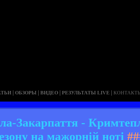
|
|
|
|
АТЬИ
ОБЗОРЫ
ВИДЕО
РЕЗУЛЬТАТЫ LIVE
КОНТАКТ
рла-Закарпаття - Кримтепл
езону на мажорній ноті
##