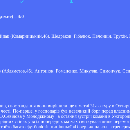
іжне) – 4:0
айдак (Комарницький,46), Щедраков, Гібалюк, Печонкін, Трухін, 
 (Абляметов,46), Антонюк, Романенко, Микуляк, Симончук, Єси
ив, своє завдання вони вирішили ще в матчі 31-го туру в Охтирц
 честі. По-перше, у господарів був невеликий борг перед власни
.Севідова у Молодіжному , а остання зустріч команд в Ужгород
рідних стінах у всіх попередніх матчах святкувала лише перемог
тобто багато футболістів нинішньої «Говерли» на чолі з тренеро