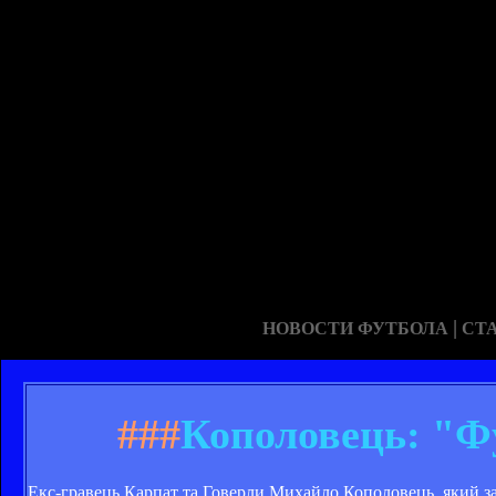
|
НОВОСТИ ФУТБОЛА
СТ
###
Кополовець: "Фу
Екс-гравець Карпат та Говерли Михайло Кополовець, який за