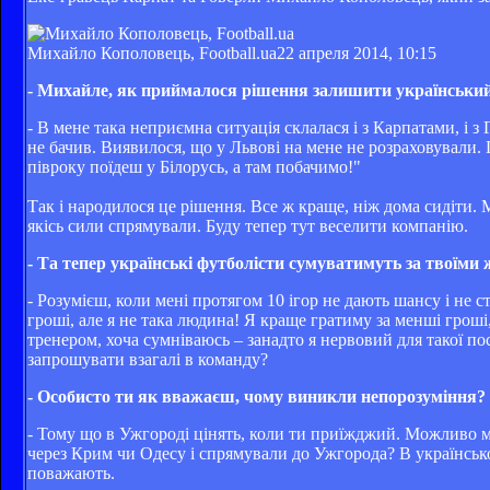
Михайло Кополовець, Football.ua
22 апреля 2014, 10:15
- Михайле, як приймалося рішення залишити український
- В мене така неприємна ситуація склалася і з Карпатами, і 
не бачив. Виявилося, що у Львові на мене не розраховували. 
півроку поїдеш у Білорусь, а там побачимо!"
Так і народилося це рішення. Все ж краще, ніж дома сидіти. 
якісь сили спрямували. Буду тепер тут веселити компанію.
- Та тепер українські футболісти сумуватимуть за твоїми 
- Розумієш, коли мені протягом 10 ігор не дають шансу і не с
гроші, але я не така людина! Я краще гратиму за менші гроші,
тренером, хоча сумніваюсь – занадто я нервовий для такої пос
запрошувати взагалі в команду?
- Особисто ти як вважаєш, чому виникли непорозуміння?
- Тому що в Ужгороді цінять, коли ти приїжджий. Можливо м
через Крим чи Одесу і спрямували до Ужгорода? В українсько
поважають.