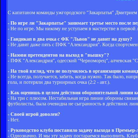
С капитаном команды ужгородского "Закарпатья" Дмитрием Ба
- По игре ли "Закарпатье" занимает третье место после п
- Не по игре. Мы никому не уступаем в мастерстве в первой 
- Гандикап в два очка с ФК "Львов" не давит на душу?
- Не давят даже пять с ПФК "Александрия". Когда спортсмен 
- Назови претендентов на выход в "вышку"?
- ПФК "Александрия", одесский "Черноморец", алчевская "
- На твой взгляд, что не получилось в организации кома
- Не всегда, получается, забить, когда нужно. Так было, нап
гола, и потеряли два турнирных очка (2:2 - авт.).
- Как оценишь в целом действия оборонительной линии 
- На три с плюсом. Нестабильная игра линии обороны связан
футболисты, была очевидна не сыгранность в действиях лин
- Своей игрой доволен?
- Нет.
- Руководство клуба поставило задачу выхода в Премьер-
- Однозначно. И мы эту задачу постараемся выполнить. Клуб