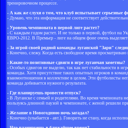
тренировочном процессе.
- А как же слухи о том, что клуб испытывает серьезные 
- Думаю, что эта информация не соответствует действительн
- Уровень чемпионата в первой лиге растет?
- С каждым годом растет. И не только в первой, футбол на 
ЕВРО-2012. В Премьер - лиге на общем фоне очень выделяетс
- За игрой своей родной команды луганской "Зари" след
- Конечно, слежу. Когда есть свободное время просматриваю 
- Какие-то позитивные сдвиги в игре луганчан заметны?
- Особых сдвигов не выделю, так как нет стабильности в игр
команды. Хотя присутствие таких опытных игроков в коман
взаимоотношения в коллективе в целом. Эти футболисты непл
команда добивается нужного результата.
- Где планируешь провести отпуск?
- В Луганске с семьей и родителями. Во время чемпионата не
пользуясь длинной паузой в чемпионате, с женой решили при
- Желание в Новогоднюю ночь загадал?
- Конечно (улыбается - авт.). Говорить не стану, когда исполн
- Что планируешь в ближайшее время?