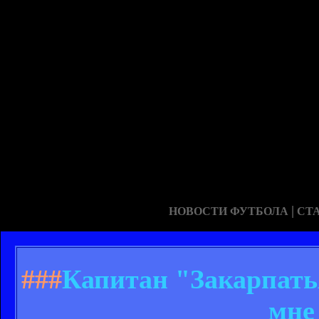
|
НОВОСТИ ФУТБОЛА
СТ
###
Капитан "Закарпать
мне