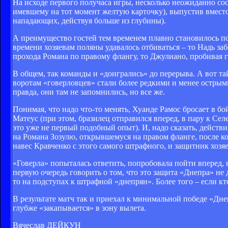
На исходе первого получаса игры, несколько неожиданно сос
имевшему на тот момент желтую карточку), выпустив вместо
нападающих, действуя больше из глубины).
А преимущество гостей тем временем плавно становилось п
времени хозяевам поляны удавалось отбиваться – то Надь за
прохода Романа по правому флангу, то Джулиано, пробивая го
В общем, так команды и «доигрались» до перерыва. А вот т
воротам «говерловцев» стали более редкими и менее острыми
правда, они там не запомнились, но все же.
Понимая, что надо что-то менять, Хуанде Рамос бросает в 
Матеус (при этом, бразилец отправился вперед, в пару к Сел
это уже не первый подобный опыт). И, надо сказать, действ
на Романа Зозулю, открывшемуся на правом фланге, после к
навес Кравченко с этого самого штрафного, и защитник хозяе
«Говерла» попыталась ответить, попробовала пойти вперед, 
первую очередь говорить о том, что это защита «Днепра» не 
то на подступах к штрафной «днепрян». Более того – если кто
В результате матч так и приехал к минимальной победе «Днеп
глубже «закапывается» в зону вылета.
Вячеслав ДЕЙКУН