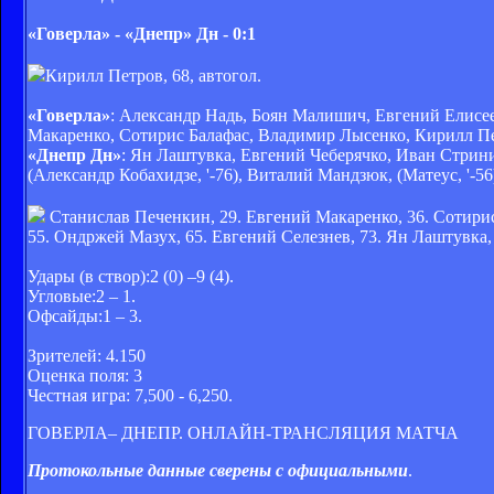
«Говерла» - «Днепр
»
Дн - 0:1
Кирилл Петров, 68, автогол.
«Говерла»
: Александр Надь, Боян Малишич, Евгений Елисее
Макаренко, Сотирис Балафас, Владимир Лысенко, Кирилл Петр
«Днепр Дн»
: Ян Лаштувка, Евгений Чеберячко, Иван Стрин
(Александр Кобахидзе, '-76), Виталий Мандзюк, (Матеус, '-56
Станислав Печенкин, 29. Евгений Макаренко, 36. Сотирис 
55. Ондржей Мазух, 65. Евгений Селезнев, 73. Ян Лаштувка,
Удары (в створ):2 (0) –9 (4).
Угловые:2 – 1.
Офсайды:1 – 3.
Зрителей: 4.150
Оценка поля: 3
Честная игра: 7,500 - 6,250.
ГОВЕРЛА– ДНЕПР. ОНЛАЙН-ТРАНСЛЯЦИЯ МАТЧА
Протокольные данные сверены с официальными
.