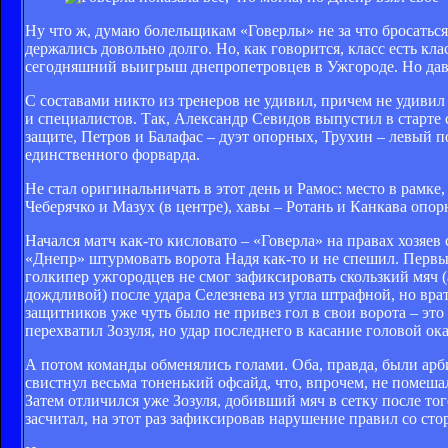
Ну что ж, думаю болельщикам «Говерлы» не за что бросатьс
держались довольно долго. Но, как говорится, класс есть кла
сегодняшний выигрыш днепропетровцев в Ужгороде. Но дава
С составами никто из тренеров не удивил, причем не удивил
и специалистов. Так, Александр Севидов выпустил в старте
защите, Петров и Балафас – дуэт опорных, Трухин – левый 
единственного форварда.
Не стал оригинальничать в этот день и Рамос: место в рамке
Чеберячко и Мазух (в центре), хавы – Ротань и Канкава опор
Начался матч как-то кисловато – «Говерла» на правах хозяев 
«Днепр» штурмовать ворота Надя как-то и не спешил. Первый
голкипер ужгородцев не смог зафиксировать скользкий мяч (а
дождливой) после удара Селезнева из угла штрафной, но вра
защитников уже чуть было не привез гол в свои ворота – эт
перехватил Зозуля, но удар последнего в касание головой ок
А потом команды обменялись голами. Оба, правда, были арб
свистнул весьма тоненький офсайд, что, впрочем, не помеша
Затем отличился уже Зозуля, добивший мяч в сетку после тог
засчитал, на этот раз зафиксировав нарушение правил со сто