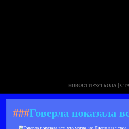
|
НОВОСТИ ФУТБОЛА
СТ
###
Говерла показала вс